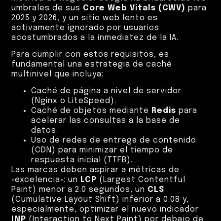
umbrales de sus
Core Web Vitals (CWV)
para
2025 y 2026, y un sitio web lento es
activamente ignorado por usuarios
acostumbrados a la inmediatez de la IA.
Para cumplir con estos requisitos, es
fundamental una estrategia de caché
multinivel que incluya:
Caché de página a nivel de servidor
(Nginx o LiteSpeed).
Caché de objetos mediante
Redis
para
acelerar las consultas a la base de
datos.
Uso de redes de entrega de contenido
(CDN) para minimizar el tiempo de
respuesta inicial (TTFB).
Las marcas deben aspirar a métricas de
«excelencia»: un
LCP
(Largest Contentful
Paint) menor a 2.0 segundos, un
CLS
(Cumulative Layout Shift) inferior a 0.08 y,
especialmente, optimizar el nuevo indicador
INP
(Interaction to Next Paint) por debajo de