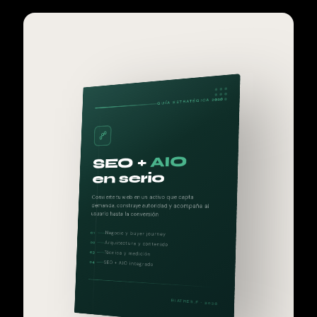
GUÍA ESTRATÉGICA 2026
AIO
SEO +
BIATRES.F
en serio
Convierte tu web en un activo que capta
demanda, construye autoridad y acompaña al
usuario hasta la conversión
SEO + AIO · 2026
Negocio y buyer journey
01
Arquitectura y contenido
02
Técnica y medición
03
SEO + AIO integrado
04
BIATRES.F · 2026